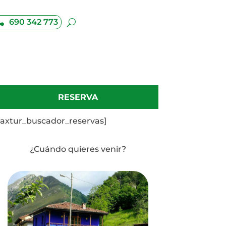
690 342 773
RESERVA
[axtur_buscador_reservas]
¿Cuándo quieres venir?