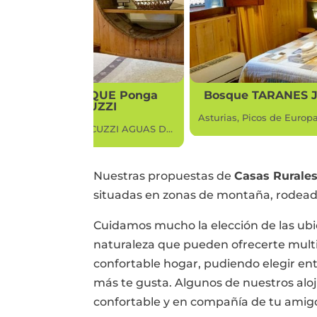
Bosque TARANES JACUZZI
Aguas del SE
Asturias, Picos de Europa, Cangas de Onís.
Casa Rural con JACUZZI AGUAS DEL PARQUE DE PONGA Asturias, PICOS DE EUROPA
Nuestras propuestas de
Casas Rurales
situadas en zonas de montaña, rodeada
Cuidamos mucho la elección de las ubi
naturaleza que pueden ofrecerte multi
confortable hogar, pudiendo elegir ent
más te gusta. Algunos de nuestros al
confortable y en compañía de tu amig