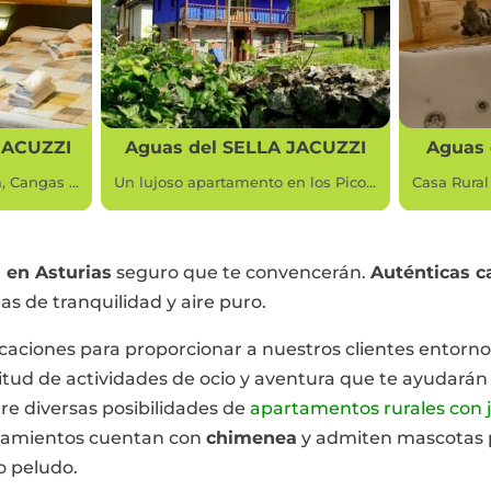
LLA JACUZZI
Aguas del BEYO JACUZZI
Un lujoso apartamento en los Picos de Europa
Casa Rural y Apartamentos de Montaña en Picos de Europa, Asturias.
Apar
 en Asturias
seguro que te convencerán.
Auténticas c
s de tranquilidad y aire puro.
caciones para proporcionar a nuestros clientes entorn
tud de actividades de ocio y aventura que te ayudarán 
re diversas posibilidades de
apartamentos rurales con j
ojamientos cuentan con
chimenea
y admiten mascotas p
o peludo.