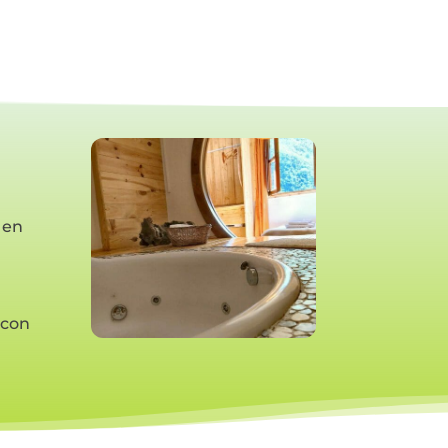
 en
 con