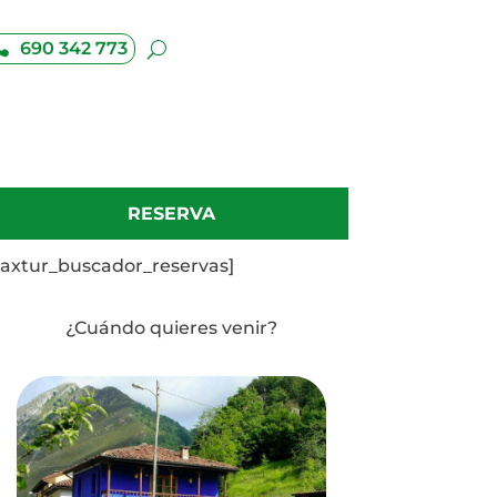
690 342 773
RESERVA
[axtur_buscador_reservas]
¿Cuándo quieres venir?