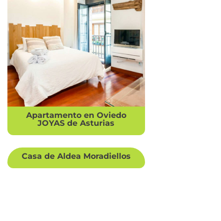
Apartamento en Oviedo
JOYAS de Asturias
Casa de Aldea Moradiellos