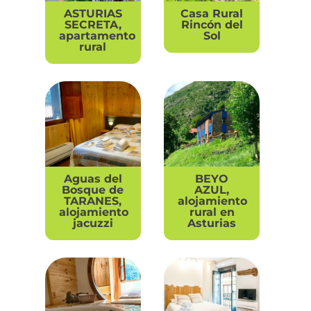
ASTURIAS
Casa Rural
SECRETA,
Rincón del
apartamento
Sol
rural
Aguas del
BEYO
Bosque de
AZUL,
TARANES,
alojamiento
alojamiento
rural en
jacuzzi
Asturias