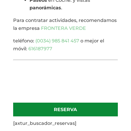
Paseos
en Coche. y vistas
panorámicas
.
Para contratar actividades, recomendamos
la empresa
FRONTERA VERDE
teléfono:
(0034) 985 841 457
o mejor el
móvil:
616187977
RESERVA
[axtur_buscador_reservas]